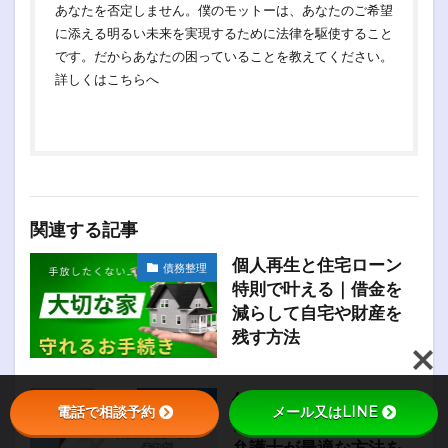
あなたを否定しません。僕のモットーは、あなたのご希望
に添える明るい未来を実現するために法律を駆使すること
です。だからあなたの困っていることを教えてください。
詳しくは
こちらへ
関連する記事
個人再生と住宅ローン
債務整理
特則で叶える｜借金を
減らして自宅や財産を
残す方法
任意整理・個人再生・
債務整理
電話で相談予約
メール又はLINE
自己破産を徹底比較！