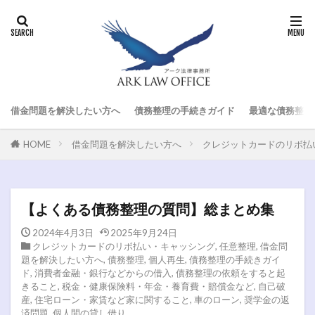
借金問題を解決したい方へ
債務整理の手続きガイド
最適な債務整理
HOME
借金問題を解決したい方へ
クレジットカードのリボ払
【よくある債務整理の質問】総まとめ集
2024年4月3日
2025年9月24日
クレジットカードのリボ払い・キャッシング
,
任意整理
,
借金問
題を解決したい方へ
,
債務整理
,
個人再生
,
債務整理の手続きガイ
ド
,
消費者金融・銀行などからの借入
,
債務整理の依頼をすると起
きること
,
税金・健康保険料・年金・養育費・賠償金など
,
自己破
産
,
住宅ローン・家賃など家に関すること
,
車のローン
,
奨学金の返
済問題
,
個人間の貸し借り