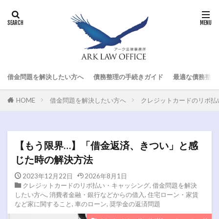
借金問題を解決したい方へ
債務整理の手続きガイド
最適な債務整理
HOME
借金問題を解決したい方へ
クレジットカードのリボ払
【もう限界…】「借金返済、きつい」と感
じた時の解決方法
2023年12月22日
2026年8月1日
クレジットカードのリボ払い・キャッシング
,
借金問題を解決
したい方へ
,
消費者金融・銀行などからの借入
,
住宅ローン・家賃
など家に関すること
,
車のローン
,
奨学金の返済問題