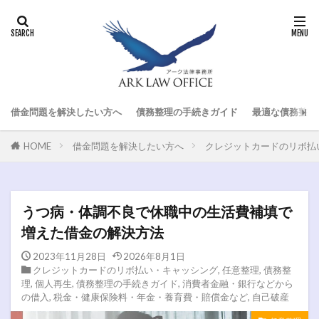
借金問題を解決したい方へ
債務整理の手続きガイド
最適な債務整理
HOME
借金問題を解決したい方へ
クレジットカードのリボ払
うつ病・体調不良で休職中の生活費補填で
増えた借金の解決方法
2023年11月28日
2026年8月1日
クレジットカードのリボ払い・キャッシング
,
任意整理
,
債務整
理
,
個人再生
,
債務整理の手続きガイド
,
消費者金融・銀行などから
の借入
,
税金・健康保険料・年金・養育費・賠償金など
,
自己破産