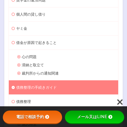
個人間の貸し借り
ヤミ金
借金が原因で起きること
心の問題
滞納と取立て
裁判所からの通知関連
債務整理の手続きガイド
債務整理
任意整理
電話で相談予約
メール又はLINE
個人再生