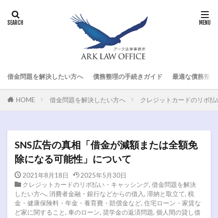
借金問題を解決したい方へ
債務整理の手続きガイド
最適な債務整理
HOME
借金問題を解決したい方へ
クレジットカードのリボ払
SNS広告の真相「借金が減額または全額免
除になる可能性」について
2021年8月18日
2025年5月30日
クレジットカードのリボ払い・キャッシング
,
借金問題を解決
したい方へ
,
消費者金融・銀行などからの借入
,
滞納と取立て
,
税
金・健康保険料・年金・養育費・賠償金など
,
住宅ローン・家賃な
ど家に関すること
,
車のローン
,
奨学金の返済問題
,
個人間の貸し借