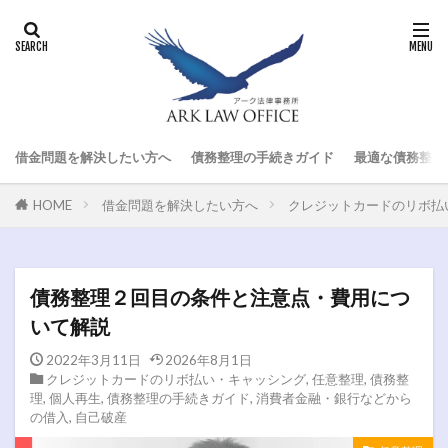
借金問題を解決したい方へ
債務整理の手続きガイド
最適な債務整理
HOME
借金問題を解決したい方へ
クレジットカードのリボ払
債務整理２回目の条件と注意点・費用につ
いて解説
2022年3月11日
2026年8月1日
クレジットカードのリボ払い・キャッシング
,
任意整理
,
債務整
理
,
個人再生
,
債務整理の手続きガイド
,
消費者金融・銀行などから
の借入
,
自己破産