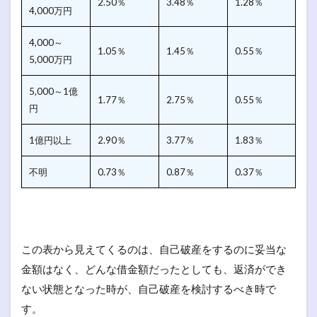
2.50％
3.48％
1.28％
4,000万円
4,000～
1.05％
1.45％
0.55％
5,000万円
5,000～1億
1.77％
2.75％
0.55％
円
1億円以上
2.90％
3.77％
1.83％
不明
0.73％
0.87％
0.37％
この表から見えてくるのは、自己破産をするのに妥当な
金額はなく、どんな借金額だったとしても、返済ができ
ない状態となった時が、自己破産を検討するべき時で
す。