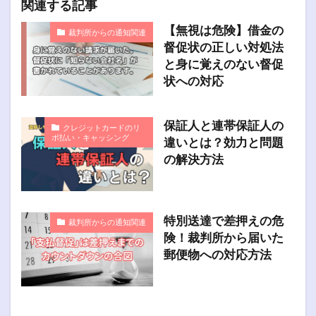
関連する記事
【無視は危険】借金の
裁判所からの通知関連
督促状の正しい対処法
と身に覚えのない督促
状への対応
保証人と連帯保証人の
クレジットカードのリ
ボ払い・キャッシング
違いとは？効力と問題
の解決方法
特別送達で差押えの危
裁判所からの通知関連
険！裁判所から届いた
郵便物への対応方法