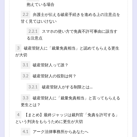
抱えている場合
2.2
弁護士が伝える破産手続きを進める上の注意点を
甘く見てはいけない
2.2.1
スマホの使い方で免責不許可事由に該当す
る注意点
3
破産管財人に「裁量免責相当」と認めてもらえる更生
が大切
3.1
破産管財人って誰？
3.2
破産管財人の役割は何？
3.2.1
破産管財人がする制限とは…
3.3
破産管財人に「裁量免責相当」と言ってもらえる
更生とは？
4
【まとめ】最終ジャッジは裁判官「免責を許可する」
という判決をもらうために更生が大切
4.1
アーク法律事務所からあなたへ