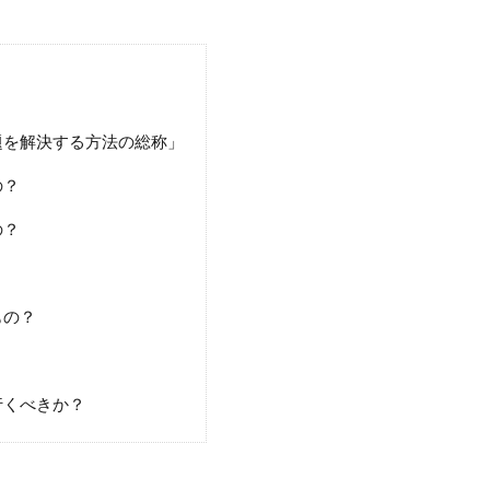
題を解決する方法の総称」
の？
の？
？
もの？
行くべきか？