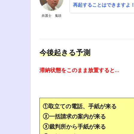
再起することはできますよ
弁護士 鬼頭
今後起きる予測
滞納状態をこのまま放置すると…
①取立ての電話、手紙が来る
②一括請求の案内が来る
③裁判所から手紙が来る